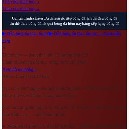
Theo dõi mùa này
→
Theo dõi mùa này
→
Content Index
Latest Articles
trực tiếp bóng đá
lịch thi đấu bóng đá
tin thể thao bóng đá
kết quả bóng đá hôm nay
bảng xếp hạng bóng đá
▶ Nền tảng tài trợ · tài trợ
▶ Nền tảng tài trợ · tài trợ — Xem điều
kiện
✦
Tháng này — đang theo dõi 12 gương mặt mới
Hành trình đang tiếp tục · từng bước cùng bạn
Xem hồ sơ tháng
→
B
Bàn Bóng Đá Nữ Mares
Bạn có lẽ chưa nghe tên một số gương mặt — nhưng sau vài trận,
MaresLive sẽ ở đây để cùng bạn đi tiếp.
Nơi tôn trọng cầu thủ trẻ và bóng đá nữ. Không so sánh với các giải
nam đỉnh cao — chỉ kể hành trình.
©
2026
BÀN BÓNG ĐÁ NỮ MARES
· Editorial team:
Bàn Bóng