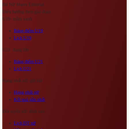
Đá Nữ Mares
Editorial
Điều hướng theo giai đoạn
U19
·
mầm xanh
Bảng điểm U19
Lịch U19
U21
·
đang lớn
Bảng điểm U21
Lịch U21
Hạng nhất nữ
·
gặt hái
Hạng nhất nữ
Kết quả gần nhất
Đội tuyển nữ
·
đỉnh cao
Lịch ĐT nữ