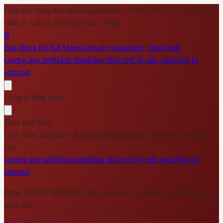
Đêm nay đáng theo dõi
Hạng nhất nữ · 19:00
·
U19 QG · 17:30
·
U21
châu Á · 21:15
·
Đội tuyển nữ · 20:00
B
Bàn Bóng Đá Nữ Mares
Growth companion · từng bước
Gương mặt mới
Hành trình
Bảng điểm trẻ
Cột mốc mùa
Nhật ký
editorial
Cùng đi từng bước
Theo giai đoạn
U19
·
mầm xanh
U21
·
đang lớn
Hạng nhất nữ
·
gặt hái
ĐT nữ
·
đỉnh
cao
Gương mặt mới
Hành trình
Bảng điểm trẻ
Cột mốc mùa
Nhật ký
editorial
Đáng chờ đợi. Một bước nữa cùng bạn — MaresLive sẽ kể tiếp
ngày mai.