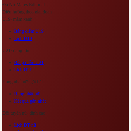
Đá Nữ Mares
Editorial
Điều hướng theo giai đoạn
U19
·
mầm xanh
Bảng điểm U19
Lịch U19
U21
·
đang lớn
Bảng điểm U21
Lịch U21
Hạng nhất nữ
·
gặt hái
Hạng nhất nữ
Kết quả gần nhất
Đội tuyển nữ
·
đỉnh cao
Lịch ĐT nữ