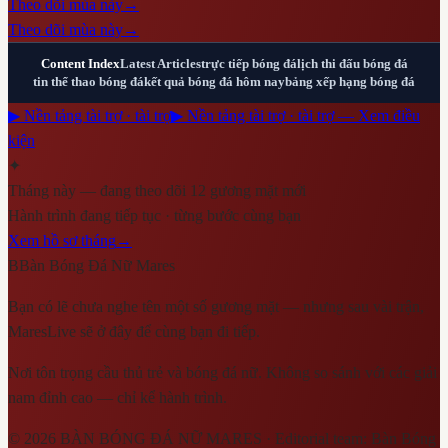
Theo dõi mùa này
→
Theo dõi mùa này
→
Content Index
Latest Articles
trực tiếp bóng đá
lịch thi đấu bóng đá
tin thể thao bóng đá
kết quả bóng đá hôm nay
bảng xếp hạng bóng đá
▶ Nền tảng tài trợ · tài trợ
▶ Nền tảng tài trợ · tài trợ — Xem điều
kiện
✦
Tháng này — đang theo dõi 12 gương mặt mới
Hành trình đang tiếp tục · từng bước cùng bạn
Xem hồ sơ tháng
→
B
Bàn Bóng Đá Nữ Mares
Bạn có lẽ chưa nghe tên một số gương mặt — nhưng sau vài trận,
MaresLive sẽ ở đây để cùng bạn đi tiếp.
Nơi tôn trọng cầu thủ trẻ và bóng đá nữ. Không so sánh với các giải
nam đỉnh cao — chỉ kể hành trình.
©
2026
BÀN BÓNG ĐÁ NỮ MARES
· Editorial team:
Bàn Bóng