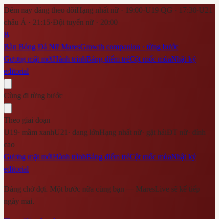
Đêm nay đáng theo dõi
Hạng nhất nữ · 19:00
·
U19 QG · 17:30
·
U21
châu Á · 21:15
·
Đội tuyển nữ · 20:00
B
Bàn Bóng Đá Nữ Mares
Growth companion · từng bước
Gương mặt mới
Hành trình
Bảng điểm trẻ
Cột mốc mùa
Nhật ký
editorial
Cùng đi từng bước
Theo giai đoạn
U19
·
mầm xanh
U21
·
đang lớn
Hạng nhất nữ
·
gặt hái
ĐT nữ
·
đỉnh
cao
Gương mặt mới
Hành trình
Bảng điểm trẻ
Cột mốc mùa
Nhật ký
editorial
Đáng chờ đợi. Một bước nữa cùng bạn — MaresLive sẽ kể tiếp
ngày mai.