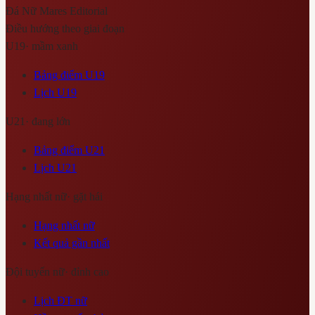
Đá Nữ Mares
Editorial
Điều hướng theo giai đoạn
U19
·
mầm xanh
Bảng điểm U19
Lịch U19
U21
·
đang lớn
Bảng điểm U21
Lịch U21
Hạng nhất nữ
·
gặt hái
Hạng nhất nữ
Kết quả gần nhất
Đội tuyển nữ
·
đỉnh cao
Lịch ĐT nữ