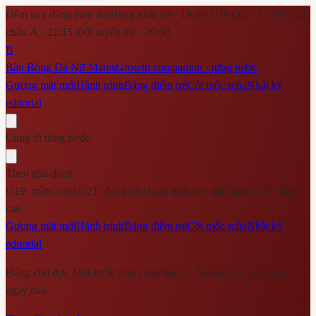
Đêm nay đáng theo dõi
Hạng nhất nữ · 19:00
·
U19 QG · 17:30
·
U21
châu Á · 21:15
·
Đội tuyển nữ · 20:00
B
Bàn Bóng Đá Nữ Mares
Growth companion · từng bước
Gương mặt mới
Hành trình
Bảng điểm trẻ
Cột mốc mùa
Nhật ký
editorial
Cùng đi từng bước
Theo giai đoạn
U19
·
mầm xanh
U21
·
đang lớn
Hạng nhất nữ
·
gặt hái
ĐT nữ
·
đỉnh
cao
Gương mặt mới
Hành trình
Bảng điểm trẻ
Cột mốc mùa
Nhật ký
editorial
Đáng chờ đợi. Một bước nữa cùng bạn — MaresLive sẽ kể tiếp
ngày mai.