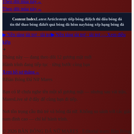
Theo dõi mùa này
→
Theo dõi mùa này
→
Content Index
Latest Articles
trực tiếp bóng đá
lịch thi đấu bóng đá
tin thể thao bóng đá
kết quả bóng đá hôm nay
bảng xếp hạng bóng đá
▶ Nền tảng tài trợ · tài trợ
▶ Nền tảng tài trợ · tài trợ — Xem điều
kiện
✦
Tháng này — đang theo dõi 12 gương mặt mới
Hành trình đang tiếp tục · từng bước cùng bạn
Xem hồ sơ tháng
→
B
Bàn Bóng Đá Nữ Mares
Bạn có lẽ chưa nghe tên một số gương mặt — nhưng sau vài trận,
MaresLive sẽ ở đây để cùng bạn đi tiếp.
Nơi tôn trọng cầu thủ trẻ và bóng đá nữ. Không so sánh với các giải
nam đỉnh cao — chỉ kể hành trình.
©
2026
BÀN BÓNG ĐÁ NỮ MARES
· Editorial team:
Bàn Bóng