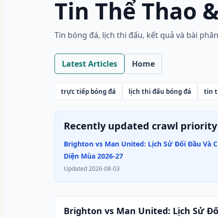
Tin Thể Thao &
Tin bóng đá, lịch thi đấu, kết quả và bài ph
Latest Articles
Home
trực tiếp bóng đá
lịch thi đấu bóng đá
tin 
Recently updated crawl priority
Brighton vs Man United: Lịch Sử Đối Đầu Và 
Diện Mùa 2026-27
Updated
2026-08-03
Brighton vs Man United: Lịch Sử Đố