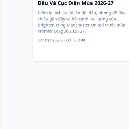
Đầu Và Cục Diện Mùa 2026-27
Điểm lại lịch sử 38 lần đối đầu, phong độ đảo
chiều gần đây và bối cảnh lực lượng của
Brighton cùng Manchester United trước mùa
Premier League 2026-27.
Updated
2026-08-03
· SEO 90