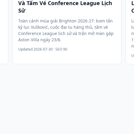
Và Tấm Vé Conference League Lịch
Sử
Toàn cảnh mùa giải Brighton 2026-27: bom tấn
L
kỷ lục Vušković, cuộc đại tu hàng thủ, tấm vé
l
Conference League lịch sử và trận mở màn gặp
n
Aston Villa ngày 23/8.
1
n
Updated
2026-07-30
· SEO 90
U