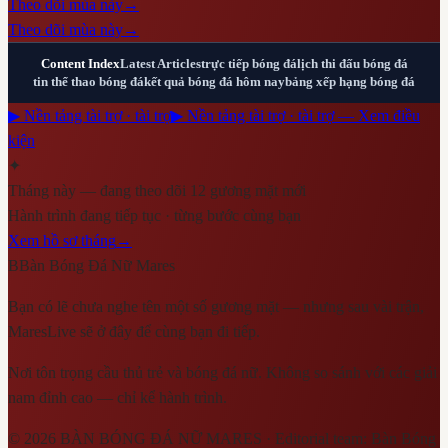
Theo dõi mùa này
→
Theo dõi mùa này
→
Content Index
Latest Articles
trực tiếp bóng đá
lịch thi đấu bóng đá
tin thể thao bóng đá
kết quả bóng đá hôm nay
bảng xếp hạng bóng đá
▶ Nền tảng tài trợ · tài trợ
▶ Nền tảng tài trợ · tài trợ — Xem điều
kiện
✦
Tháng này — đang theo dõi 12 gương mặt mới
Hành trình đang tiếp tục · từng bước cùng bạn
Xem hồ sơ tháng
→
B
Bàn Bóng Đá Nữ Mares
Bạn có lẽ chưa nghe tên một số gương mặt — nhưng sau vài trận,
MaresLive sẽ ở đây để cùng bạn đi tiếp.
Nơi tôn trọng cầu thủ trẻ và bóng đá nữ. Không so sánh với các giải
nam đỉnh cao — chỉ kể hành trình.
©
2026
BÀN BÓNG ĐÁ NỮ MARES
· Editorial team:
Bàn Bóng