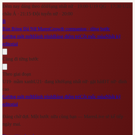
Đêm nay đáng theo dõi
Hạng nhất nữ · 19:00
·
U19 QG · 17:30
·
U21
châu Á · 21:15
·
Đội tuyển nữ · 20:00
B
Bàn Bóng Đá Nữ Mares
Growth companion · từng bước
Gương mặt mới
Hành trình
Bảng điểm trẻ
Cột mốc mùa
Nhật ký
editorial
Cùng đi từng bước
Theo giai đoạn
U19
·
mầm xanh
U21
·
đang lớn
Hạng nhất nữ
·
gặt hái
ĐT nữ
·
đỉnh
cao
Gương mặt mới
Hành trình
Bảng điểm trẻ
Cột mốc mùa
Nhật ký
editorial
Đáng chờ đợi. Một bước nữa cùng bạn — MaresLive sẽ kể tiếp
ngày mai.