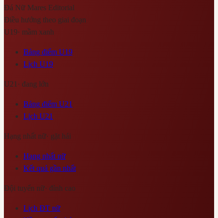
Đá Nữ Mares
Editorial
Điều hướng theo giai đoạn
U19
·
mầm xanh
Bảng điểm U19
Lịch U19
U21
·
đang lớn
Bảng điểm U21
Lịch U21
Hạng nhất nữ
·
gặt hái
Hạng nhất nữ
Kết quả gần nhất
Đội tuyển nữ
·
đỉnh cao
Lịch ĐT nữ