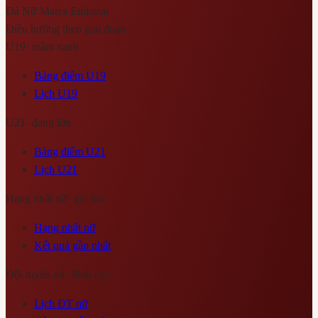
Đá Nữ Mares
Editorial
Điều hướng theo giai đoạn
U19
·
mầm xanh
Bảng điểm U19
Lịch U19
U21
·
đang lớn
Bảng điểm U21
Lịch U21
Hạng nhất nữ
·
gặt hái
Hạng nhất nữ
Kết quả gần nhất
Đội tuyển nữ
·
đỉnh cao
Lịch ĐT nữ