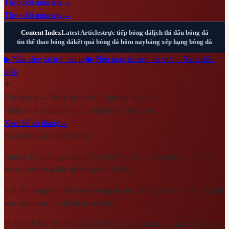
Theo dõi mùa này
→
Theo dõi mùa này
→
Content Index
Latest Articles
trực tiếp bóng đá
lịch thi đấu bóng đá
tin thể thao bóng đá
kết quả bóng đá hôm nay
bảng xếp hạng bóng đá
▶ Nền tảng tài trợ · tài trợ
▶ Nền tảng tài trợ · tài trợ — Xem điều
kiện
✦
Tháng này — đang theo dõi 12 gương mặt mới
Hành trình đang tiếp tục · từng bước cùng bạn
Xem hồ sơ tháng
→
B
Bàn Bóng Đá Nữ Mares
Bạn có lẽ chưa nghe tên một số gương mặt — nhưng sau vài trận,
MaresLive sẽ ở đây để cùng bạn đi tiếp.
Nơi tôn trọng cầu thủ trẻ và bóng đá nữ. Không so sánh với các giải
nam đỉnh cao — chỉ kể hành trình.
©
2026
BÀN BÓNG ĐÁ NỮ MARES
· Editorial team:
Bàn Bóng