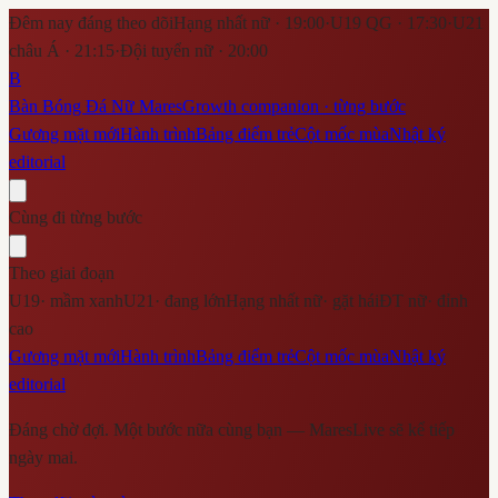
Đêm nay đáng theo dõi
Hạng nhất nữ · 19:00
·
U19 QG · 17:30
·
U21
châu Á · 21:15
·
Đội tuyển nữ · 20:00
B
Bàn Bóng Đá Nữ Mares
Growth companion · từng bước
Gương mặt mới
Hành trình
Bảng điểm trẻ
Cột mốc mùa
Nhật ký
editorial
Cùng đi từng bước
Theo giai đoạn
U19
·
mầm xanh
U21
·
đang lớn
Hạng nhất nữ
·
gặt hái
ĐT nữ
·
đỉnh
cao
Gương mặt mới
Hành trình
Bảng điểm trẻ
Cột mốc mùa
Nhật ký
editorial
Đáng chờ đợi. Một bước nữa cùng bạn — MaresLive sẽ kể tiếp
ngày mai.