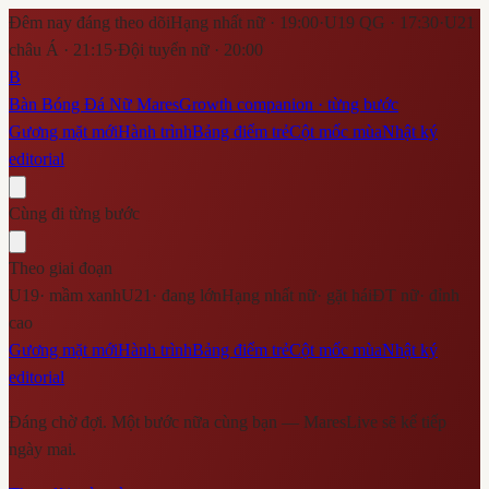
Đêm nay đáng theo dõi
Hạng nhất nữ · 19:00
·
U19 QG · 17:30
·
U21
châu Á · 21:15
·
Đội tuyển nữ · 20:00
B
Bàn Bóng Đá Nữ Mares
Growth companion · từng bước
Gương mặt mới
Hành trình
Bảng điểm trẻ
Cột mốc mùa
Nhật ký
editorial
Cùng đi từng bước
Theo giai đoạn
U19
·
mầm xanh
U21
·
đang lớn
Hạng nhất nữ
·
gặt hái
ĐT nữ
·
đỉnh
cao
Gương mặt mới
Hành trình
Bảng điểm trẻ
Cột mốc mùa
Nhật ký
editorial
Đáng chờ đợi. Một bước nữa cùng bạn — MaresLive sẽ kể tiếp
ngày mai.