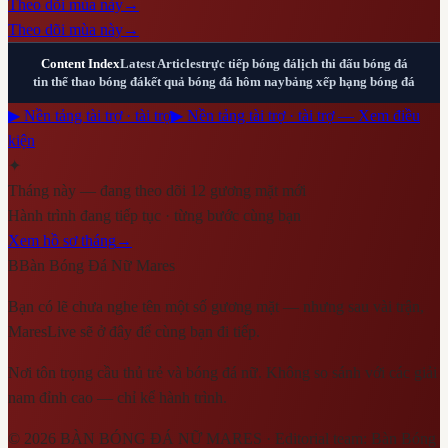
Theo dõi mùa này
→
Theo dõi mùa này
→
Content Index
Latest Articles
trực tiếp bóng đá
lịch thi đấu bóng đá
tin thể thao bóng đá
kết quả bóng đá hôm nay
bảng xếp hạng bóng đá
▶ Nền tảng tài trợ · tài trợ
▶ Nền tảng tài trợ · tài trợ — Xem điều
kiện
✦
Tháng này — đang theo dõi 12 gương mặt mới
Hành trình đang tiếp tục · từng bước cùng bạn
Xem hồ sơ tháng
→
B
Bàn Bóng Đá Nữ Mares
Bạn có lẽ chưa nghe tên một số gương mặt — nhưng sau vài trận,
MaresLive sẽ ở đây để cùng bạn đi tiếp.
Nơi tôn trọng cầu thủ trẻ và bóng đá nữ. Không so sánh với các giải
nam đỉnh cao — chỉ kể hành trình.
©
2026
BÀN BÓNG ĐÁ NỮ MARES
· Editorial team:
Bàn Bóng