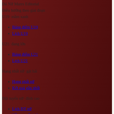
Đá Nữ Mares
Editorial
Điều hướng theo giai đoạn
U19
·
mầm xanh
Bảng điểm U19
Lịch U19
U21
·
đang lớn
Bảng điểm U21
Lịch U21
Hạng nhất nữ
·
gặt hái
Hạng nhất nữ
Kết quả gần nhất
Đội tuyển nữ
·
đỉnh cao
Lịch ĐT nữ