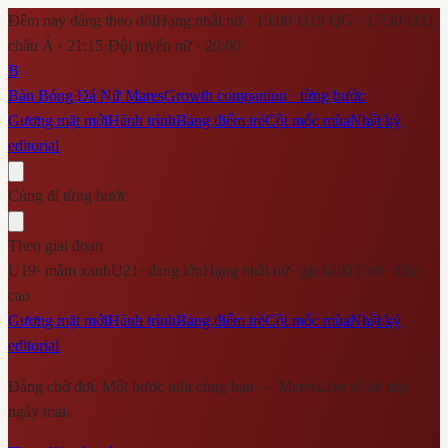
Đêm nay đáng theo dõi
Hạng nhất nữ · 19:00
·
U19 QG · 17:30
·
U21
châu Á · 21:15
·
Đội tuyển nữ · 20:00
B
Bàn Bóng Đá Nữ Mares
Growth companion · từng bước
Gương mặt mới
Hành trình
Bảng điểm trẻ
Cột mốc mùa
Nhật ký
editorial
Cùng đi từng bước
Theo giai đoạn
U19
·
mầm xanh
U21
·
đang lớn
Hạng nhất nữ
·
gặt hái
ĐT nữ
·
đỉnh
cao
Gương mặt mới
Hành trình
Bảng điểm trẻ
Cột mốc mùa
Nhật ký
editorial
Đáng chờ đợi. Một bước nữa cùng bạn — MaresLive sẽ kể tiếp
ngày mai.