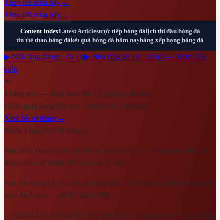
Theo dõi mùa này
→
Theo dõi mùa này
→
Content Index
Latest Articles
trực tiếp bóng đá
lịch thi đấu bóng đá
tin thể thao bóng đá
kết quả bóng đá hôm nay
bảng xếp hạng bóng đá
▶ Nền tảng tài trợ · tài trợ
▶ Nền tảng tài trợ · tài trợ — Xem điều
kiện
✦
Tháng này — đang theo dõi 12 gương mặt mới
Hành trình đang tiếp tục · từng bước cùng bạn
Xem hồ sơ tháng
→
B
Bàn Bóng Đá Nữ Mares
Bạn có lẽ chưa nghe tên một số gương mặt — nhưng sau vài trận,
MaresLive sẽ ở đây để cùng bạn đi tiếp.
Nơi tôn trọng cầu thủ trẻ và bóng đá nữ. Không so sánh với các giải
nam đỉnh cao — chỉ kể hành trình.
©
2026
BÀN BÓNG ĐÁ NỮ MARES
· Editorial team:
Bàn Bóng