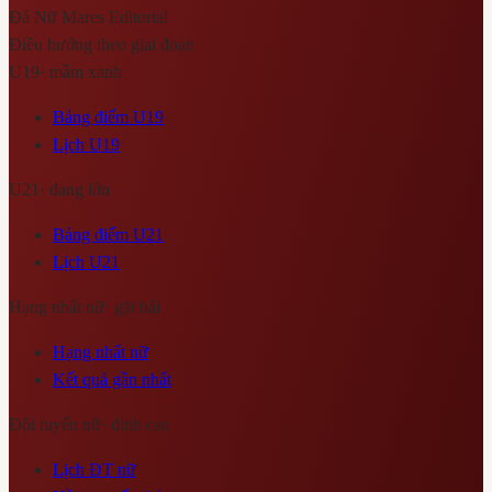
Đá Nữ Mares
Editorial
Điều hướng theo giai đoạn
U19
·
mầm xanh
Bảng điểm U19
Lịch U19
U21
·
đang lớn
Bảng điểm U21
Lịch U21
Hạng nhất nữ
·
gặt hái
Hạng nhất nữ
Kết quả gần nhất
Đội tuyển nữ
·
đỉnh cao
Lịch ĐT nữ