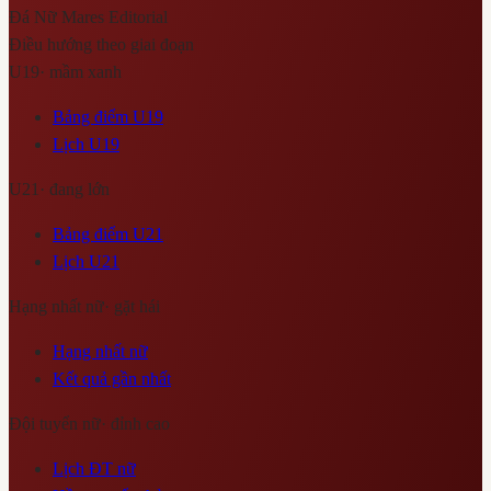
Đá Nữ Mares
Editorial
Điều hướng theo giai đoạn
U19
·
mầm xanh
Bảng điểm U19
Lịch U19
U21
·
đang lớn
Bảng điểm U21
Lịch U21
Hạng nhất nữ
·
gặt hái
Hạng nhất nữ
Kết quả gần nhất
Đội tuyển nữ
·
đỉnh cao
Lịch ĐT nữ