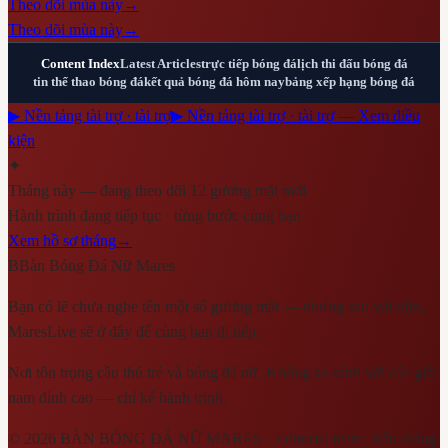
Theo dõi mùa này
→
Theo dõi mùa này
→
Content Index
Latest Articles
trực tiếp bóng đá
lịch thi đấu bóng đá
tin thể thao bóng đá
kết quả bóng đá hôm nay
bảng xếp hạng bóng đá
▶ Nền tảng tài trợ · tài trợ
▶ Nền tảng tài trợ · tài trợ — Xem điều
kiện
✦
Tháng này — đang theo dõi 12 gương mặt mới
Hành trình đang tiếp tục · từng bước cùng bạn
Xem hồ sơ tháng
→
B
Bàn Bóng Đá Nữ Mares
Bạn có lẽ chưa nghe tên một số gương mặt — nhưng sau vài trận,
MaresLive sẽ ở đây để cùng bạn đi tiếp.
Nơi tôn trọng cầu thủ trẻ và bóng đá nữ. Không so sánh với các giải
nam đỉnh cao — chỉ kể hành trình.
©
2026
BÀN BÓNG ĐÁ NỮ MARES
· Editorial team:
Bàn Bóng