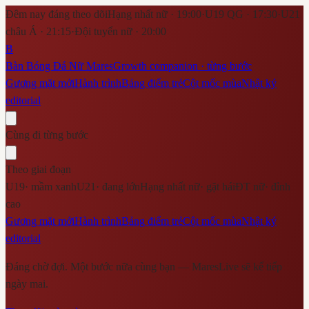
Đêm nay đáng theo dõi
Hạng nhất nữ · 19:00
·
U19 QG · 17:30
·
U21
châu Á · 21:15
·
Đội tuyển nữ · 20:00
B
Bàn Bóng Đá Nữ Mares
Growth companion · từng bước
Gương mặt mới
Hành trình
Bảng điểm trẻ
Cột mốc mùa
Nhật ký
editorial
Cùng đi từng bước
Theo giai đoạn
U19
·
mầm xanh
U21
·
đang lớn
Hạng nhất nữ
·
gặt hái
ĐT nữ
·
đỉnh
cao
Gương mặt mới
Hành trình
Bảng điểm trẻ
Cột mốc mùa
Nhật ký
editorial
Đáng chờ đợi. Một bước nữa cùng bạn — MaresLive sẽ kể tiếp
ngày mai.