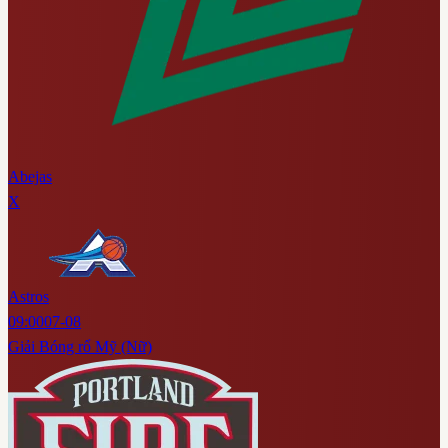
Abejas
X
Astros
09:00
07-08
Giải Bóng rổ Mỹ (Nữ)