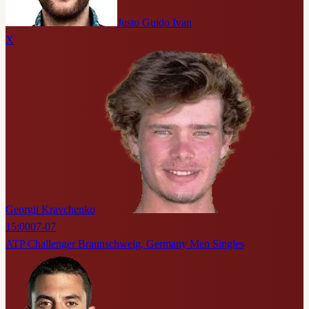
Justo Guido Ivan
X
Georgii Kravchenko
15:00
07-07
ATP Challenger Braunschweig, Germany Men Singles