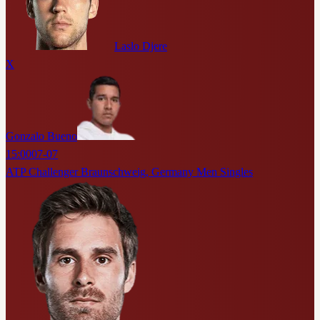
Laslo Djere
X
Gonzalo Bueno
15:00
07-07
ATP Challenger Braunschweig, Germany Men Singles