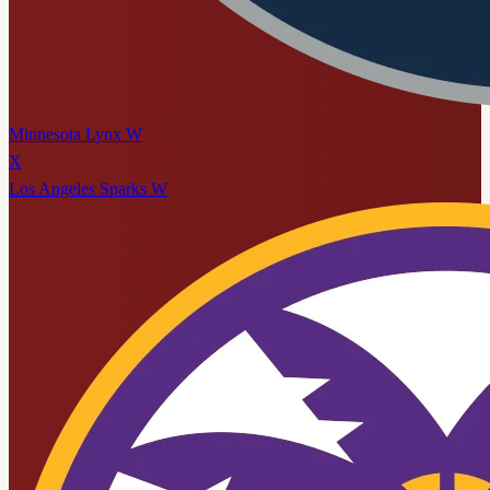
Minnesota Lynx W
X
Los Angeles Sparks W