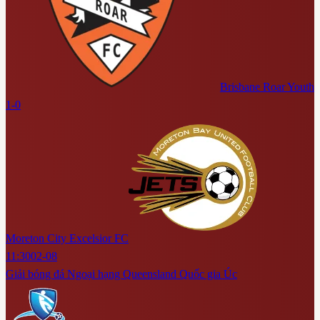
Brisbane Roar Youth
1-0
Moreton City Excelsior FC
11:30
02-08
Giải bóng đá Ngoại hạng Queensland Quốc gia Úc