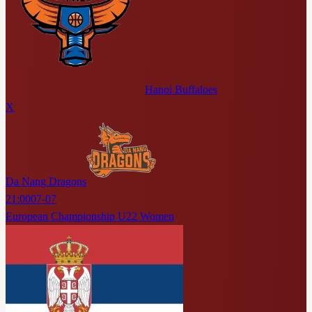
Hanoi Buffaloes
X
Da Nang Dragons
21:00
07-07
European Championship U22 Women