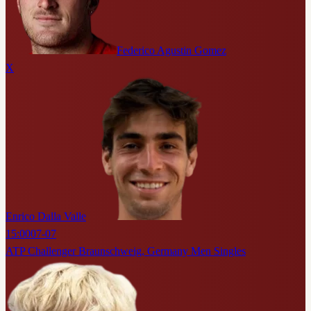
Federico Agustin Gomez
X
Enrico Dalla Valle
15:00
07-07
ATP Challenger Braunschweig, Germany Men Singles