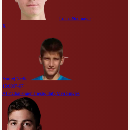
Lukas Neumayer
X
Andrej Nedic
15:00
07-07
ATP Challenger Trieste, Italy Men Singles