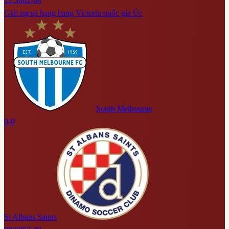
12:30
02-08
Giải ngoại hạng bang Victoria quốc gia Úc
South Melbourne
0-0
St Albans Saints