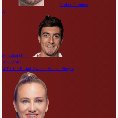
Norbert Gombos
X
Sebastian Ofner
16:00
07-07
WTA 125 Bastad, Sweden Women Singles