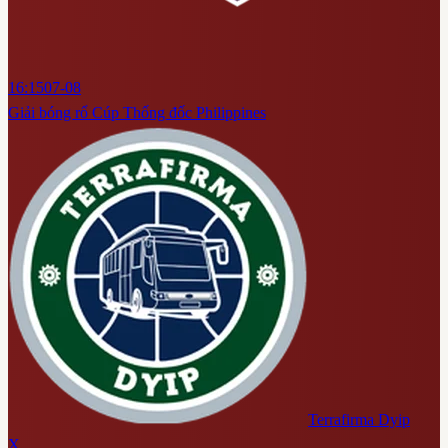
16:15
07-08
Giải bóng rổ Cúp Thống đốc Philippines
Terrafirma Dyip
X