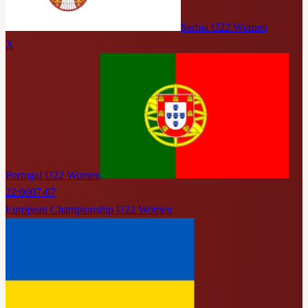
Serbia U22 Women
X
Portugal U22 Women
22:00
07-07
European Championship U22 Women