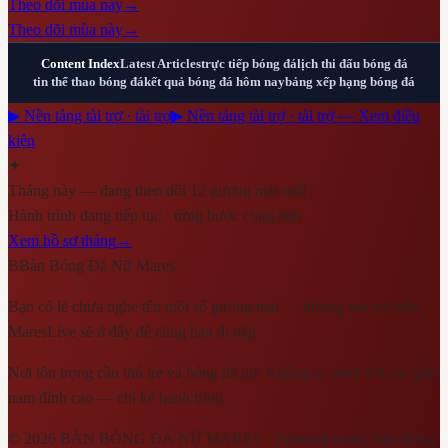
Theo dõi mùa này
→
Theo dõi mùa này
→
Content Index
Latest Articles
trực tiếp bóng đá
lịch thi đấu bóng đá
tin thể thao bóng đá
kết quả bóng đá hôm nay
bảng xếp hạng bóng đá
▶ Nền tảng tài trợ · tài trợ
▶ Nền tảng tài trợ · tài trợ — Xem điều
kiện
✦
Tháng này — đang theo dõi 12 gương mặt mới
Hành trình đang tiếp tục · từng bước cùng bạn
Xem hồ sơ tháng
→
B
Bàn Bóng Đá Nữ Mares
Bạn có lẽ chưa nghe tên một số gương mặt — nhưng sau vài trận,
MaresLive sẽ ở đây để cùng bạn đi tiếp.
Nơi tôn trọng cầu thủ trẻ và bóng đá nữ. Không so sánh với các giải
nam đỉnh cao — chỉ kể hành trình.
©
2026
BÀN BÓNG ĐÁ NỮ MARES
· Editorial team:
Bàn Bóng