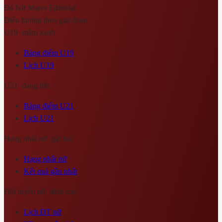
Đá Nữ Mares
Editorial
Điều hướng theo giai đoạn
U19
·
mầm xanh
Bảng điểm U19
Lịch U19
U21
·
đang lớn
Bảng điểm U21
Lịch U21
Hạng nhất nữ
·
gặt hái
Hạng nhất nữ
Kết quả gần nhất
Đội tuyển nữ
·
đỉnh cao
Lịch ĐT nữ