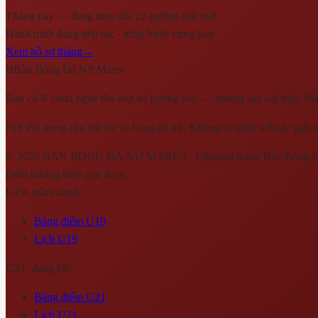
Tháng này — đang theo dõi 12 gương mặt mới
Hành trình đang tiếp tục · từng bước cùng bạn
Xem hồ sơ tháng
→
B
Bàn Bóng Đá Nữ Mares
Bạn có lẽ chưa nghe tên một số gương mặt — nhưng sau vài trận, Mar
Nơi tôn trọng cầu thủ trẻ và bóng đá nữ. Không so sánh với các giải 
©
2026
BÀN BÓNG ĐÁ NỮ MARES
· Editorial team:
Bàn Bóng 
Điều hướng theo giai đoạn
U19
·
mầm xanh
Bảng điểm U19
Lịch U19
U21
·
đang lớn
Bảng điểm U21
Lịch U21