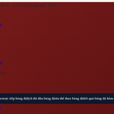
hâu Á · 21:15
·
Đội tuyển nữ · 20:00
al
al
mai.
es
trực tiếp bóng đá
lịch thi đấu bóng đá
tin thể thao bóng đá
kết quả bóng đá hôm
n