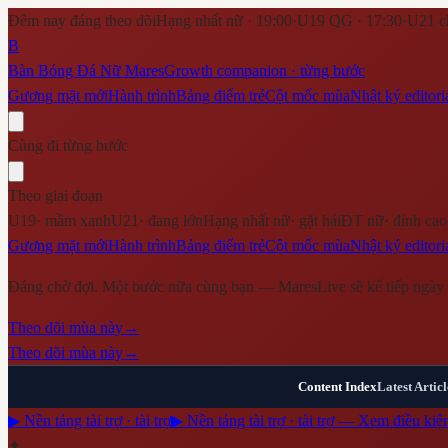
Đêm nay đáng theo dõi
Hạng nhất nữ · 19:00
·
U19 QG · 17:30
·
U21 c
B
Bàn Bóng Đá Nữ Mares
Growth companion · từng bước
Gương mặt mới
Hành trình
Bảng điểm trẻ
Cột mốc mùa
Nhật ký editori
Cùng đi từng bước
Theo giai đoạn
U19
·
mầm xanh
U21
·
đang lớn
Hạng nhất nữ
·
gặt hái
ĐT nữ
·
đỉnh cao
Gương mặt mới
Hành trình
Bảng điểm trẻ
Cột mốc mùa
Nhật ký editori
Đáng chờ đợi. Một bước nữa cùng bạn — MaresLive sẽ kể tiếp ngày 
Theo dõi mùa này
→
Theo dõi mùa này
→
Content Index
Latest Articl
▶ Nền tảng tài trợ · tài trợ
▶ Nền tảng tài trợ · tài trợ — Xem điều kiệ
✦