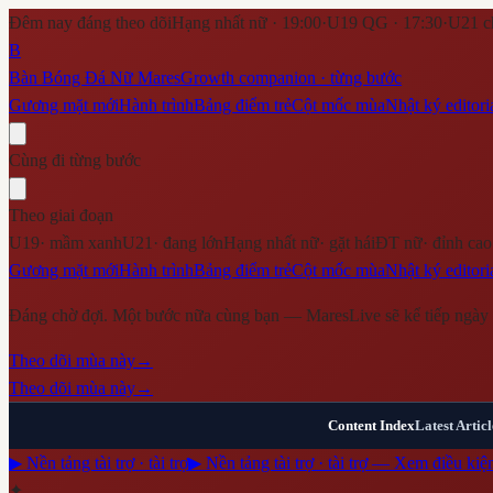
Đêm nay đáng theo dõi
Hạng nhất nữ · 19:00
·
U19 QG · 17:30
·
U21 c
B
Bàn Bóng Đá Nữ Mares
Growth companion · từng bước
Gương mặt mới
Hành trình
Bảng điểm trẻ
Cột mốc mùa
Nhật ký editori
Cùng đi từng bước
Theo giai đoạn
U19
·
mầm xanh
U21
·
đang lớn
Hạng nhất nữ
·
gặt hái
ĐT nữ
·
đỉnh cao
Gương mặt mới
Hành trình
Bảng điểm trẻ
Cột mốc mùa
Nhật ký editori
Đáng chờ đợi. Một bước nữa cùng bạn — MaresLive sẽ kể tiếp ngày 
Theo dõi mùa này
→
Theo dõi mùa này
→
Content Index
Latest Articl
▶ Nền tảng tài trợ · tài trợ
▶ Nền tảng tài trợ · tài trợ — Xem điều kiệ
✦