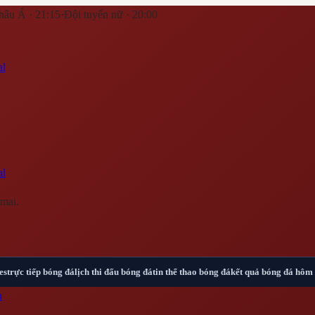
hâu Á · 21:15
·
Đội tuyển nữ · 20:00
al
al
mai.
es
trực tiếp bóng đá
lịch thi đấu bóng đá
tin thể thao bóng đá
kết quả bóng đá hôm
n