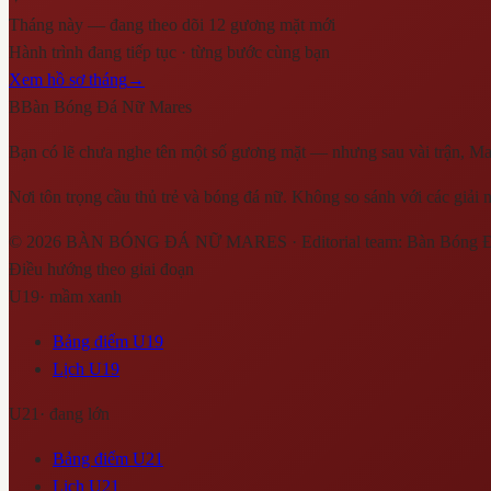
Tháng này — đang theo dõi 12 gương mặt mới
Hành trình đang tiếp tục · từng bước cùng bạn
Xem hồ sơ tháng
→
B
Bàn Bóng Đá Nữ Mares
Bạn có lẽ chưa nghe tên một số gương mặt — nhưng sau vài trận, Mar
Nơi tôn trọng cầu thủ trẻ và bóng đá nữ. Không so sánh với các giải 
©
2026
BÀN BÓNG ĐÁ NỮ MARES
· Editorial team:
Bàn Bóng 
Điều hướng theo giai đoạn
U19
·
mầm xanh
Bảng điểm U19
Lịch U19
U21
·
đang lớn
Bảng điểm U21
Lịch U21