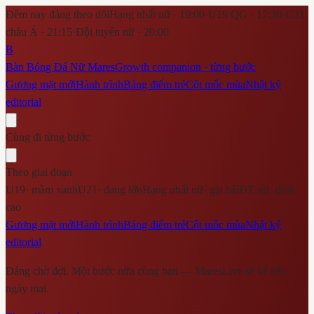
Đêm nay đáng theo dõi
Hạng nhất nữ · 19:00
·
U19 QG · 17:30
·
U21
châu Á · 21:15
·
Đội tuyển nữ · 20:00
B
Bàn Bóng Đá Nữ Mares
Growth companion · từng bước
Gương mặt mới
Hành trình
Bảng điểm trẻ
Cột mốc mùa
Nhật ký
editorial
Cùng đi từng bước
Theo giai đoạn
U19
·
mầm xanh
U21
·
đang lớn
Hạng nhất nữ
·
gặt hái
ĐT nữ
·
đỉnh
cao
Gương mặt mới
Hành trình
Bảng điểm trẻ
Cột mốc mùa
Nhật ký
editorial
Đáng chờ đợi. Một bước nữa cùng bạn — MaresLive sẽ kể tiếp
ngày mai.