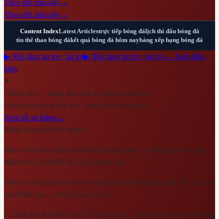
Theo dõi mùa này
→
Theo dõi mùa này
→
Content Index
Latest Articles
trực tiếp bóng đá
lịch thi đấu bóng đá
tin thể thao bóng đá
kết quả bóng đá hôm nay
bảng xếp hạng bóng đá
▶ Nền tảng tài trợ · tài trợ
▶ Nền tảng tài trợ · tài trợ — Xem điều
kiện
✦
Tháng này — đang theo dõi 12 gương mặt mới
Hành trình đang tiếp tục · từng bước cùng bạn
Xem hồ sơ tháng
→
B
Bàn Bóng Đá Nữ Mares
Bạn có lẽ chưa nghe tên một số gương mặt — nhưng sau vài trận,
MaresLive sẽ ở đây để cùng bạn đi tiếp.
Nơi tôn trọng cầu thủ trẻ và bóng đá nữ. Không so sánh với các giải
nam đỉnh cao — chỉ kể hành trình.
©
2026
BÀN BÓNG ĐÁ NỮ MARES
· Editorial team:
Bàn Bóng