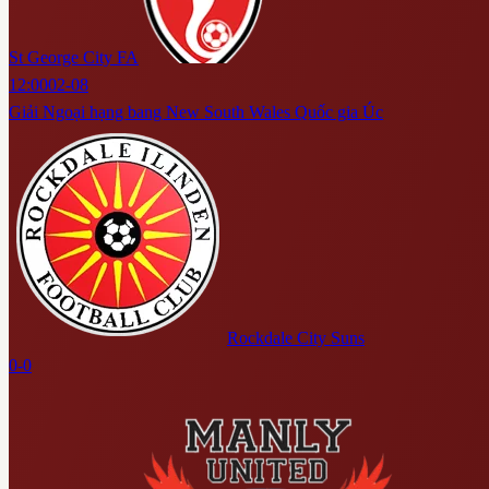
St George City FA
12:00
02-08
Giải Ngoại hạng bang New South Wales Quốc gia Úc
Rockdale City Suns
0-0