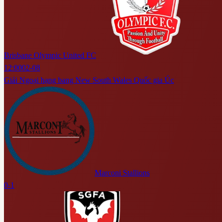
Brisbane Olympic United FC
12:00
02-08
Giải Ngoại hạng bang New South Wales Quốc gia Úc
Marconi Stallions
0-1