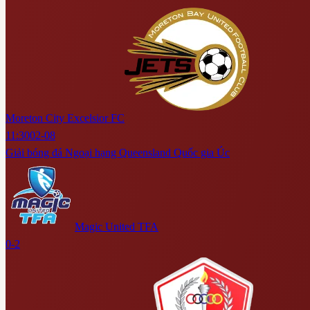
Moreton City Excelsior FC
11:30
02-08
Giải bóng đá Ngoại hạng Queensland Quốc gia Úc
Magic United TFA
0-2