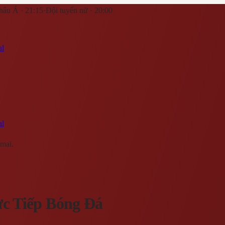
hâu Á · 21:15
·
Đội tuyển nữ · 20:00
al
al
mai.
c Tiếp Bóng Đá