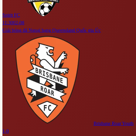
Spirit FC
11:30
02-08
Giải bóng đá Ngoại hạng Queensland Quốc gia Úc
Brisbane Roar Youth
1-0