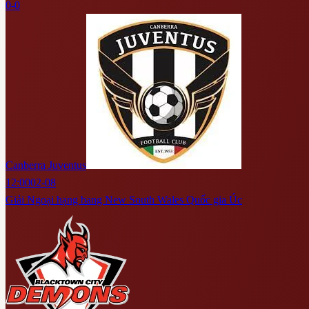
0-0
Canberra Juventus
12:00
02-08
Giải Ngoại hạng bang New South Wales Quốc gia Úc