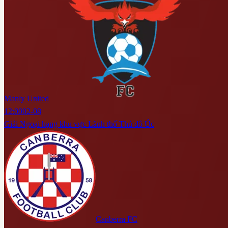
Manly United
12:00
02-08
Giải Ngoại hạng khu vực Lãnh thổ Thủ đô Úc
Canberra FC