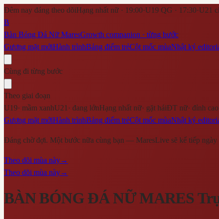
Đêm nay đáng theo dõi
Hạng nhất nữ · 19:00
·
U19 QG · 17:30
·
U21 c
B
Bàn Bóng Đá Nữ Mares
Growth companion · từng bước
Gương mặt mới
Hành trình
Bảng điểm trẻ
Cột mốc mùa
Nhật ký editori
Cùng đi từng bước
Theo giai đoạn
U19
·
mầm xanh
U21
·
đang lớn
Hạng nhất nữ
·
gặt hái
ĐT nữ
·
đỉnh cao
Gương mặt mới
Hành trình
Bảng điểm trẻ
Cột mốc mùa
Nhật ký editori
Đáng chờ đợi. Một bước nữa cùng bạn — MaresLive sẽ kể tiếp ngày 
Theo dõi mùa này
→
Theo dõi mùa này
→
BÀN BÓNG ĐÁ NỮ MARES
Trự