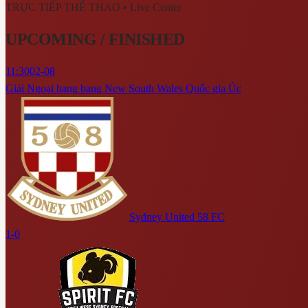
TRỰC TIẾP THỂ THAO
• Live Center
UPCOMING / FINISHED
11:30
02-08
Giải Ngoại hạng bang New South Wales Quốc gia Úc
Sydney United 58 FC
1-0