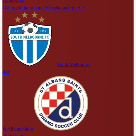
12:30
02-08
Giải ngoại hạng bang Victoria quốc gia Úc
South Melbourne
0-0
St Albans Saints