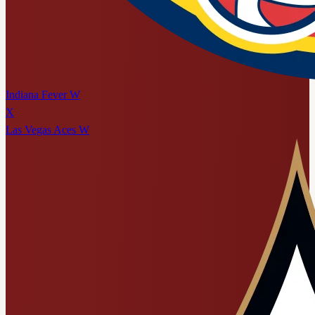
Indiana Fever W
X
Las Vegas Aces W