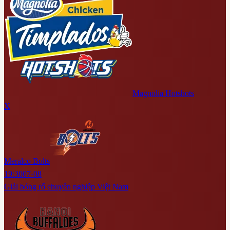
Magnolia Hotshots
X
Meralco Bolts
19:30
07-08
Giải bóng rổ chuyên nghiệp Việt Nam