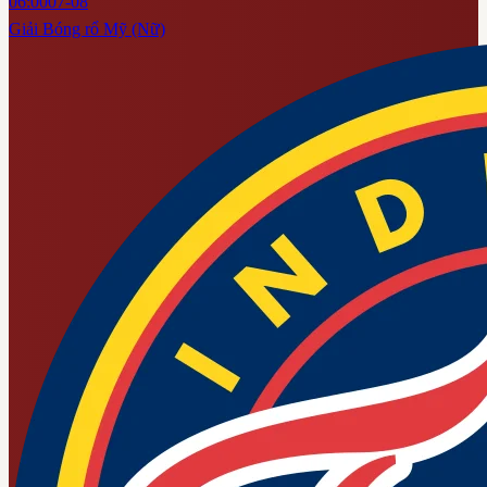
06:00
07-08
Giải Bóng rổ Mỹ (Nữ)