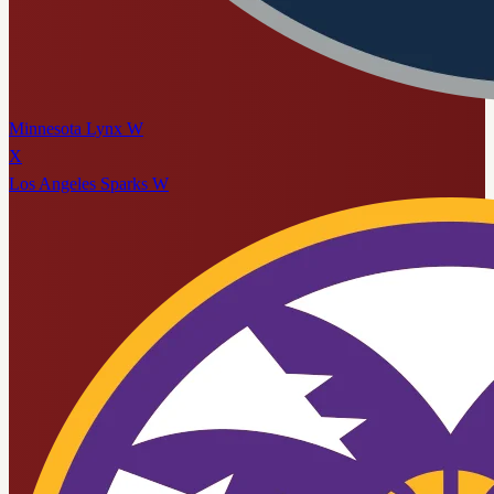
Minnesota Lynx W
X
Los Angeles Sparks W