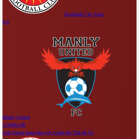
Rockdale City Suns
0-0
Manly United
12:00
02-08
Giải Ngoại hạng khu vực Lãnh thổ Thủ đô Úc