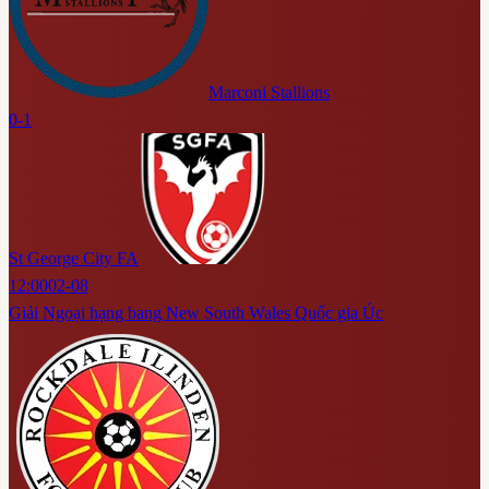
Marconi Stallions
0-1
St George City FA
12:00
02-08
Giải Ngoại hạng bang New South Wales Quốc gia Úc