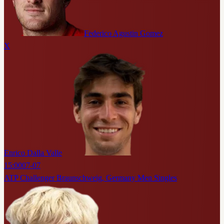
Federico Agustin Gomez
X
Enrico Dalla Valle
15:00
07-07
ATP Challenger Braunschweig, Germany Men Singles