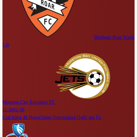
Brisbane Roar Youth
1-0
Moreton City Excelsior FC
11:30
02-08
Giải bóng đá Ngoại hạng Queensland Quốc gia Úc