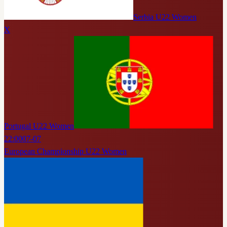
Serbia U22 Women
X
Portugal U22 Women
22:00
07-07
European Championship U22 Women