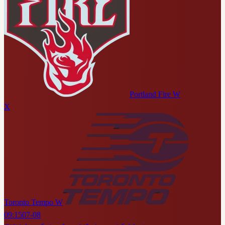
Portland Fire W
X
Toronto Tempo W
09:15
07-08