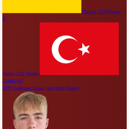
Ukraine U22 Women
X
Turkey U22 Women
15:00
07-07
ATP Challenger Trieste, Italy Men Singles