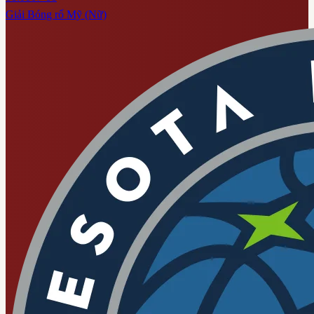
Giải Bóng rổ Mỹ (Nữ)