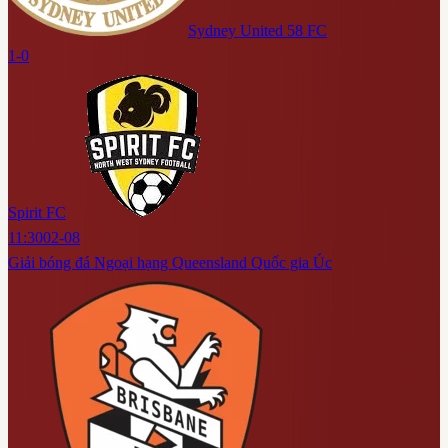
Sydney United 58 FC
1-0
Spirit FC
11:30
02-08
Giải bóng đá Ngoại hạng Queensland Quốc gia Úc