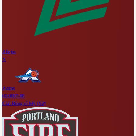
Abejas
X
Astros
09:00
07-08
Giải Bóng rổ Mỹ (Nữ)