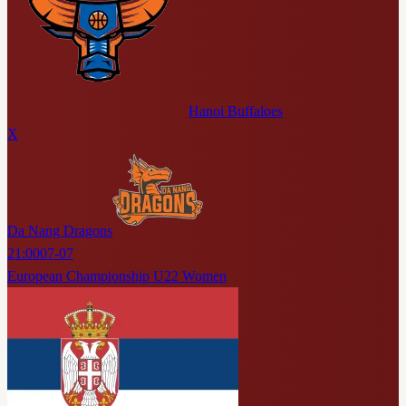
Hanoi Buffaloes
X
Da Nang Dragons
21:00
07-07
European Championship U22 Women