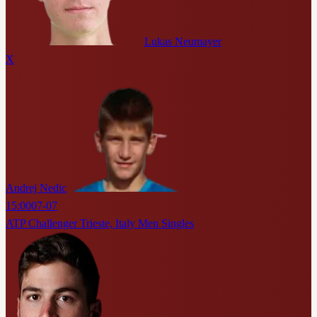
Lukas Neumayer
X
Andrej Nedic
15:00
07-07
ATP Challenger Trieste, Italy Men Singles