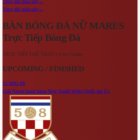
Theo dõi mùa này
→
Theo dõi mùa này
→
BÀN BÓNG ĐÁ NỮ MARES
Trực Tiếp Bóng Đá
TRỰC TIẾP THỂ THAO
• Live Center
UPCOMING / FINISHED
11:30
02-08
Giải Ngoại hạng bang New South Wales Quốc gia Úc