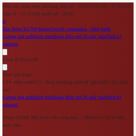
Đêm nay đáng theo dõi
Hạng nhất nữ · 19:00
·
U19 QG · 17:30
·
U21
châu Á · 21:15
·
Đội tuyển nữ · 20:00
B
Bàn Bóng Đá Nữ Mares
Growth companion · từng bước
Gương mặt mới
Hành trình
Bảng điểm trẻ
Cột mốc mùa
Nhật ký
editorial
Cùng đi từng bước
Theo giai đoạn
U19
·
mầm xanh
U21
·
đang lớn
Hạng nhất nữ
·
gặt hái
ĐT nữ
·
đỉnh
cao
Gương mặt mới
Hành trình
Bảng điểm trẻ
Cột mốc mùa
Nhật ký
editorial
Đáng chờ đợi. Một bước nữa cùng bạn — MaresLive sẽ kể tiếp
ngày mai.